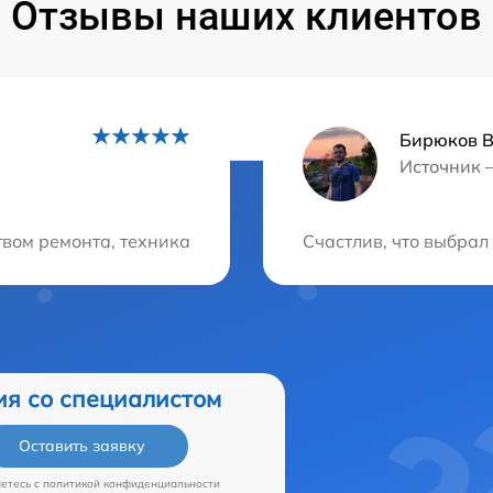
Отзывы наших клиентов
Бирюков 
Источник 
ция?
вом ремонта, техника снова работает идеально. Обязат
Счастлив, что выбра
ия со специалистом
Оставить заявку
аетесь c
политикой конфиденциальности