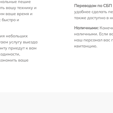
нальные пешие
Переводом по СБП 
ть вашу технику и
удобнее сделать пе
ним ваше время и
также доступно в 
с быстро и
Наличными:
Конечн
наличными. Если в
ия небольших
наш персонал вас 
гаем услугу выезда
квитанцию.
нту приедут к вам
ходимости,
экономить ваше