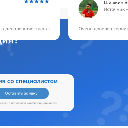
Шишкин З
Источник 
 сделали качественно, цены оказались весьма адекватн
Очень доволен сервис
ция?
ия со специалистом
Оставить заявку
аетесь c
политикой конфиденциальности