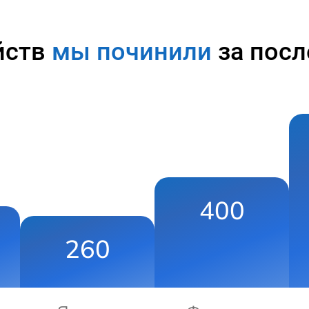
йств
мы починили
за посл
400
260