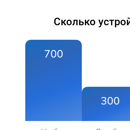
Сколько устро
700
300