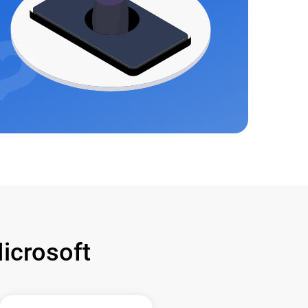
crosoft