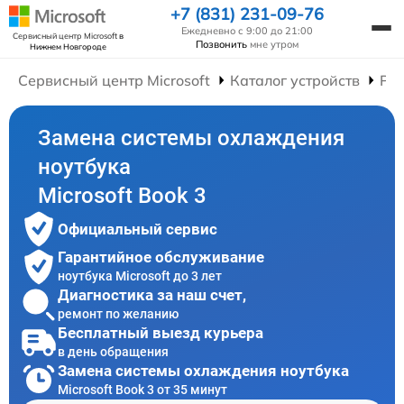
+7 (831) 231-09-76
Ежедневно с 9:00 до 21:00
Сервисный центр Microsoft
в
Позвонить
мне утром
Нижнем Новгороде
Сервисный центр Microsoft
Каталог устройств
Рем
Замена системы охлаждения
ноутбука
Microsoft Book 3
Официальный сервис
Гарантийное обслуживание
ноутбука Microsoft до 3 лет
Диагностика за наш счет,
ремонт по желанию
Бесплатный выезд курьера
в день обращения
Замена системы охлаждения ноутбука
Microsoft Book 3 от 35 минут