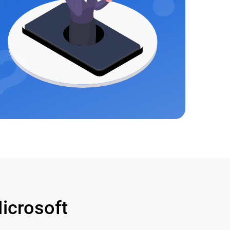
crosoft