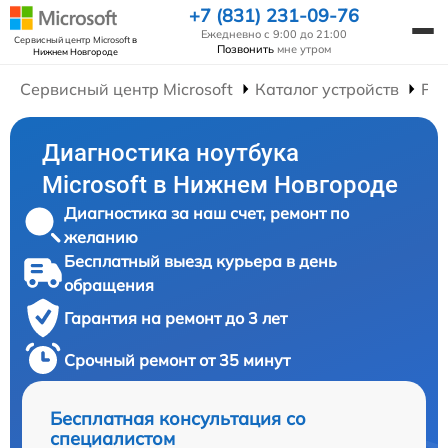
+7 (831) 231-09-76
Ежедневно с 9:00 до 21:00
Сервисный центр Microsoft
в
Позвонить
мне утром
Нижнем Новгороде
Сервисный центр Microsoft
Каталог устройств
Рем
Диагностика ноутбука
Microsoft в Нижнем Новгороде
Диагностика за наш счет, ремонт по
желанию
Бесплатный выезд курьера в день
обращения
Гарантия на ремонт до 3 лет
Срочный ремонт от 35 минут
Бесплатная консультация со
специалистом