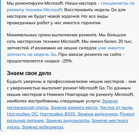
Мы ремонтируем Microsoft. Наши мастера -
специалисты по
ремонту техники Microsoft
. Восстановить модель Go для
мастеров не будет новой задачей. На все виды
проведенных работ у нас имеется гарантия.
Минимальные сроки выполнения ремонта. Мы большая
сеть мастерских техники Microsoft. Мы имеем более 20 тыс.
запчастей. И возможно на наших складах
уже имеется
запчасть на модель Go
. При заказе ремонта на сайте -
предоставляется скидка -25%.
Знаем свое дело
Будьте уверены в профессионализме наших мастеров - они
с уверенностью выполнят ремонт Microsoft Go. По данным
наших мастеров в Нижнем Новгороде по ремонту Microsoft,
наиболее востребованы следующие услуги:
Замена
материнской платы
,
Замена южного моста
,
Чистка от пыли
,
Настройка ОС
,
Настройка BIOS
,
Замена видеочипа
,
Ремонт
разъема питания
,
Замена видеокарты
,
Замена жесткого
диска
,
Замена вебкамеры
.