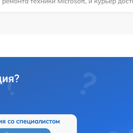
емонта техники Microsoft, и курьер дост
ция?
ия со специалистом