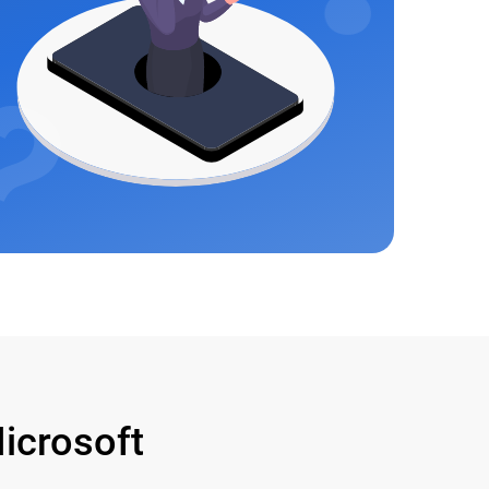
crosoft