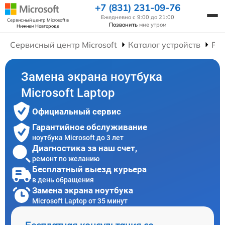
+7 (831) 231-09-76
Ежедневно с 9:00 до 21:00
Сервисный центр Microsoft
в
Позвонить
мне утром
Нижнем Новгороде
Сервисный центр Microsoft
Каталог устройств
Рем
Замена экрана ноутбука
Microsoft Laptop
Официальный сервис
Гарантийное обслуживание
ноутбука Microsoft до 3 лет
Диагностика за наш счет,
ремонт по желанию
Бесплатный выезд курьера
в день обращения
Замена экрана ноутбука
Microsoft Laptop от 35 минут