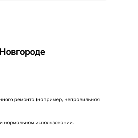
2885 р
990 р
1095 р
 Новгороде
960 р
1360 р
1395 р
енного ремонта (например, неправильная
690 р
ри нормальном использовании.
945 р