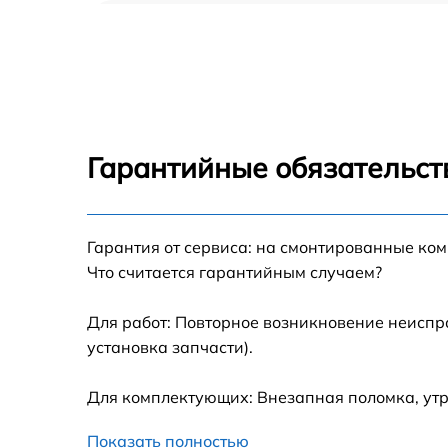
Замена северного моста Microsoft SE
Замена экрана Microsoft SE
Замена шлейфа матрицы Microsoft SE
Гарантийные обязательст
Замена термопасты Microsoft SE
Гарантия от сервиса: на смонтированные ко
Замена системы охлаждения Microsoft SE
Что считается гарантийным случаем?
Замена процессора Microsoft SE
Для работ: Повторное возникновение неиспр
установка запчасти).
Замена оперативной памяти Microsoft SE
Для комплектующих: Внезапная поломка, ут
Замена тачпада Microsoft SE
Показать полностью