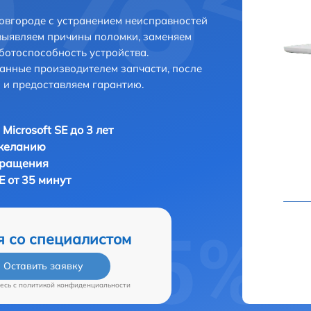
Новгороде с устранением неисправностей
выявляем причины поломки, заменяем
ботоспособность устройства.
анные производителем запчасти, после
 и предоставляем гарантию.
Microsoft SE до 3 лет
 желанию
бращения
E от 35 минут
я со специалистом
Оставить заявку
есь c
политикой конфиденциальности