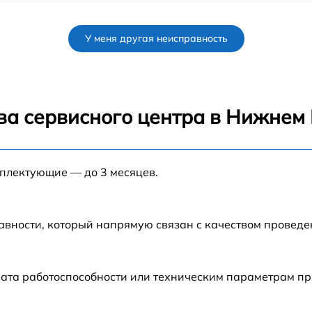
от 60 мин
У меня другая неисправность
от 80 мин
от 60 мин
ва сервисного центра в Нижнем
от 30 мин
мплектующие — до 3 месяцев.
от 70 мин
от 120 мин
авности, который напрямую связан с качеством провед
от 50 мин
рата работоспособности или техническим параметрам п
от 60 мин