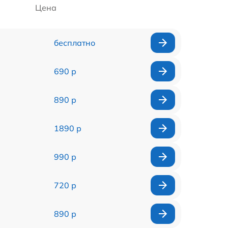
Цена
бесплатно
690 р
890 р
1890 р
990 р
720 р
890 р