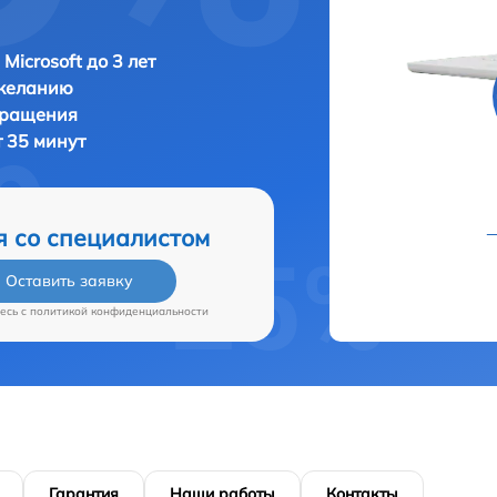
Microsoft до 3 лет
 желанию
бращения
т 35 минут
я со специалистом
Оставить заявку
есь c
политикой конфиденциальности
Гарантия
Наши работы
Контакты