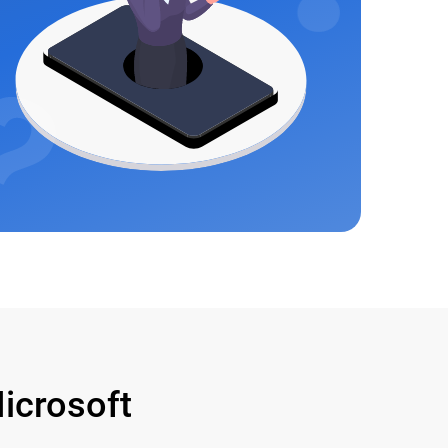
crosoft