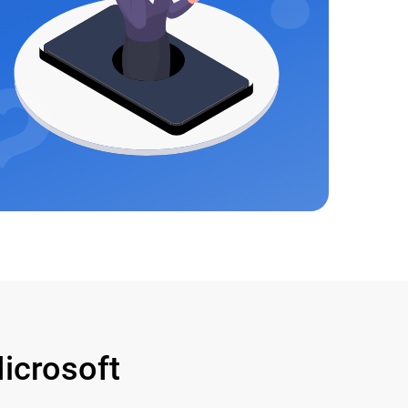
crosoft