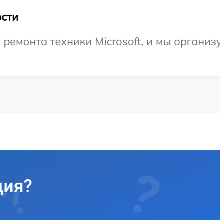
сти
емонта техники Microsoft, и мы организу
ция?