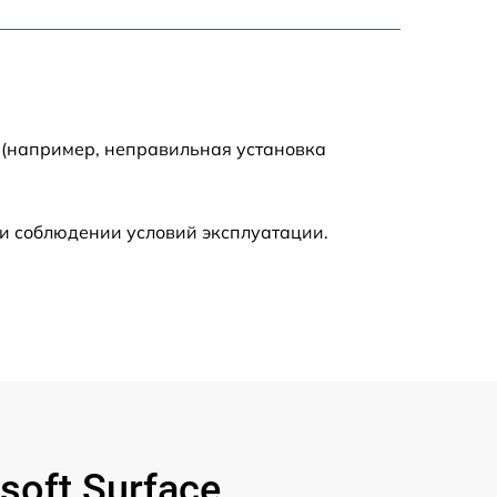
795 р
3900 р
1490 р
 (например, неправильная установка
945 р
и соблюдении условий эксплуатации.
1045 р
990 р
690 р
1395 р
oft Surface