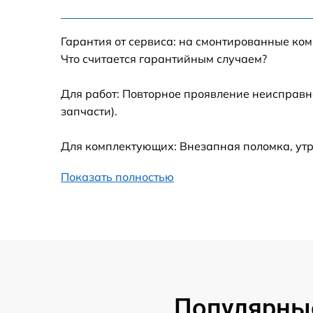
Настройка Wi-Fi
Гарантия от сервиса: на смонтированные ко
Замена шим-контроллера
Что считается гарантийным случаем?
Замена контроллера питания
Для работ: Повторное проявление неисправн
запчасти).
Замена тачпада
Для комплектующих: Внезапная поломка, утр
Замена корпуса
Показать полностью
Замена USB порта
Замена оперативной памяти
Замена процессора
Популярные