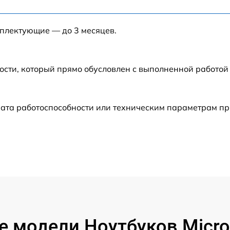
от 40 мин
мплектующие — до 3 месяцев.
от 120 мин
от 120 мин
ости, который прямо обусловлен с выполненной работой
от 60 мин
ата работоспособности или техническим параметрам пр
от 60 мин
от 60 мин
от 50 мин
от 120 мин
 модели Ноутбуков Micros