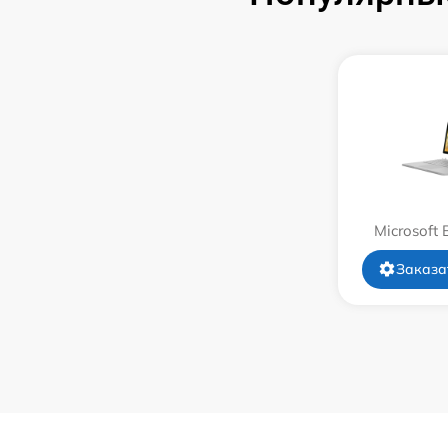
Замена системы охлаждения
Замена термопасты
Замена шлейфа матрицы
Замена экрана
Microsoft 
Замена северного моста
Заказа
Замена SSD
Замена аккумулятора
Замена клавиатуры