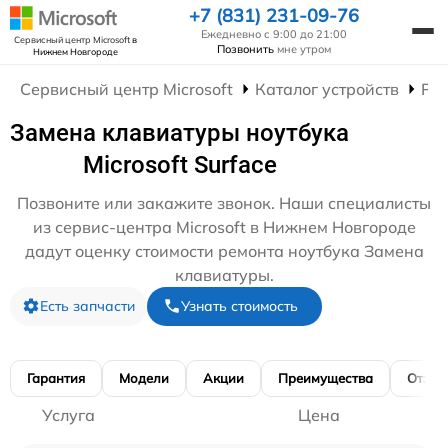
+7 (831) 231-09-76
Ежедневно с 9:00 до 21:00
Сервисный центр Microsoft
в
Позвонить
мне утром
Нижнем Новгороде
Сервисный центр Microsoft
Каталог устройств
Рем
Замена клавиатуры ноутбука
Microsoft Surface
Позвоните или закажите звонок. Наши специалисты
из сервис-центра Microsoft в Нижнем Новгороде
дадут оценку стоимости ремонта ноутбука Замена
клавиатуры.
Есть запчасти
Узнать стоимость
Гарантия
Модели
Акции
Преимущества
Отзы
Услуга
Цена