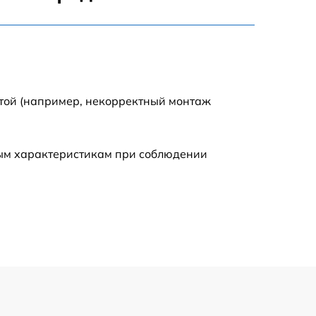
795 р
3900 р
1490 р
отой (например, некорректный монтаж
945 р
ным характеристикам при соблюдении
1045 р
990 р
690 р
1395 р