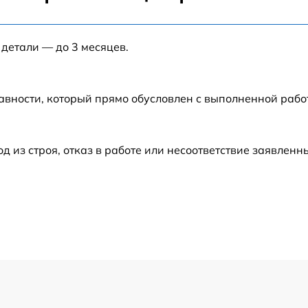
от 40 мин
 детали — до 3 месяцев.
от 120 мин
от 120 мин
авности, который прямо обусловлен с выполненной раб
от 60 мин
из строя, отказ в работе или несоответствие заявлен
от 60 мин
от 60 мин
от 50 мин
от 120 мин