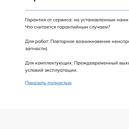
Настройка Wi-Fi
Гарантия от сервиса: на установленные нами
Замена шим-контроллера
Что считается гарантийным случаем?
Замена контроллера питания
Для работ: Повторное возникновение неиспр
запчасти).
Замена тачпада
Для комплектующих: Преждевременный выход 
Замена корпуса
условий эксплуатации.
Показать полностью
Замена USB порта
Замена оперативной памяти
Замена процессора