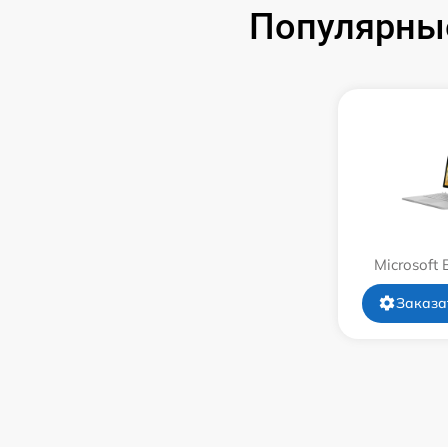
Популярные
Замена системы охлаждения
Замена термопасты
Замена шлейфа матрицы
Замена экрана
Замена северного моста
Microsoft 
Замена SSD
Заказа
Замена аккумулятора
Замена клавиатуры