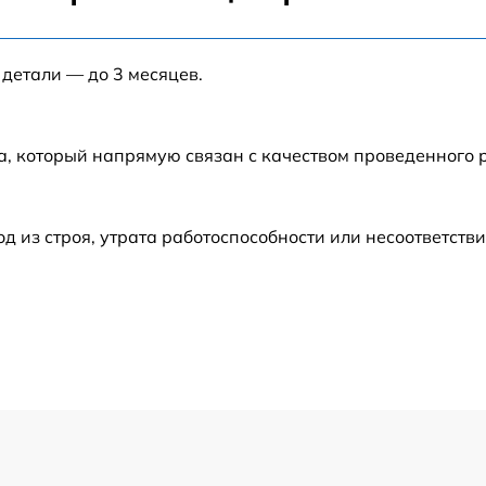
от 40 мин
 детали — до 3 месяцев.
от 120 мин
от 120 мин
а, который напрямую связан с качеством проведенного
от 60 мин
из строя, утрата работоспособности или несоответств
от 60 мин
от 60 мин
от 50 мин
от 120 мин