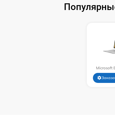
Популярные
Замена системы охлаждения
Замена термопасты
Замена шлейфа матрицы
Замена экрана
Замена северного моста
Microsoft 
Замена SSD
Заказа
Замена аккумулятора
Замена клавиатуры