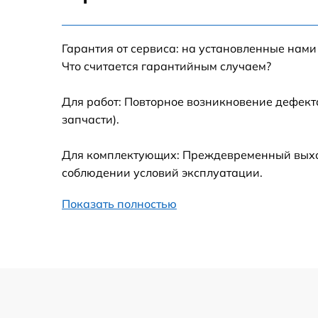
Настройка Wi-Fi
Гарантия от сервиса: на установленные нами
Замена шим-контроллера
Что считается гарантийным случаем?
Замена контроллера питания
Для работ: Повторное возникновение дефект
запчасти).
Замена тачпада
Для комплектующих: Преждевременный выход 
Замена корпуса
соблюдении условий эксплуатации.
Показать полностью
Замена USB порта
Замена оперативной памяти
Замена процессора