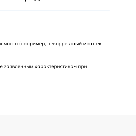
795 р
3900 р
1490 р
 ремонта (например, некорректный монтаж
945 р
ие заявленным характеристикам при
1045 р
990 р
690 р
1395 р