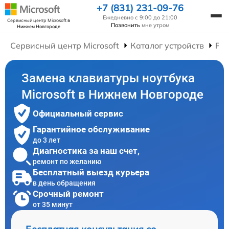
+7 (831) 231-09-76
Ежедневно с 9:00 до 21:00
Сервисный центр Microsoft
в
Позвонить
мне утром
Нижнем Новгороде
Сервисный центр Microsoft
Каталог устройств
Рем
Замена клавиатуры ноутбука
Microsoft в Нижнем Новгороде
Официальный сервис
Гарантийное обслуживание
до 3 лет
Диагностика за наш счет,
ремонт по желанию
Бесплатный выезд курьера
в день обращения
Срочный ремонт
от 35 минут