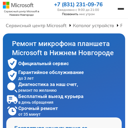
+7 (831) 231-09-76
Ежедневно с 9:00 до 21:00
Сервисный центр Microsoft
в
Позвонить
мне утром
Нижнем Новгороде
Сервисный центр Microsoft
Каталог устройств
Ре
Ремонт микрофона планшета
Microsoft в Нижнем Новгороде
Официальный сервис
Гарантийное обслуживание
до 3 лет
Диагностика за наш счет,
ремонт по желанию
Бесплатный выезд курьера
в день обращения
Срочный ремонт
от 35 минут