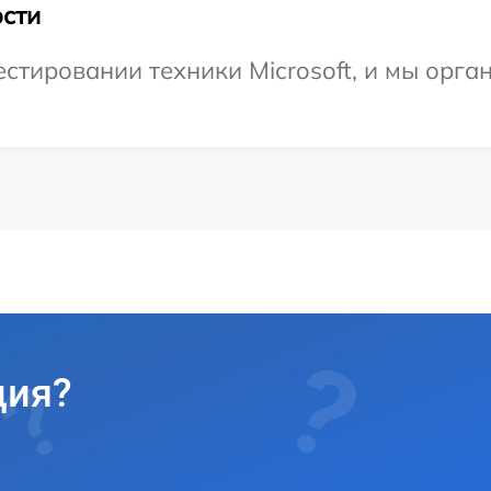
сти
тировании техники Microsoft, и мы орга
ция?