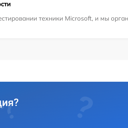
сти
тировании техники Microsoft, и мы орга
ция?