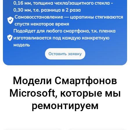
0,16 мм, толщина чехла/защитного стекла -
0,30 мм, т.е. разница в 2 раза
Самовосстановление — царапины стягиваются
спустя некоторое время
Подойдет для любого смартфона, т.к. пленка
изготавливается под каждую конкретную
модель
Оставить заявку
Модели Смартфонов
Microsoft, которые мы
ремонтируем