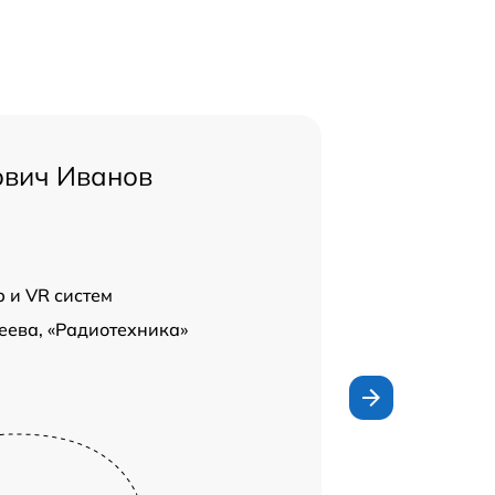
ович Иванов
 и VR систем
сеева, «Радиотехника»