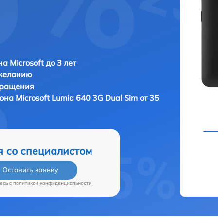
а Microsoft до 3 лет
 желанию
бращения
фона
Microsoft Lumia 640 3G Dual Sim от 35
я со специалистом
Оставить заявку
есь c
политикой конфиденциальности