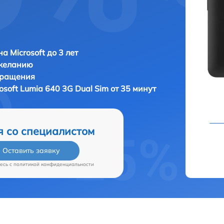
а Microsoft до 3 лет
 желанию
бращения
osoft Lumia 640 3G Dual Sim от 35 минут
я со специалистом
Оставить заявку
есь c
политикой конфиденциальности