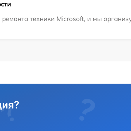
сти
емонта техники Microsoft, и мы организу
ция?