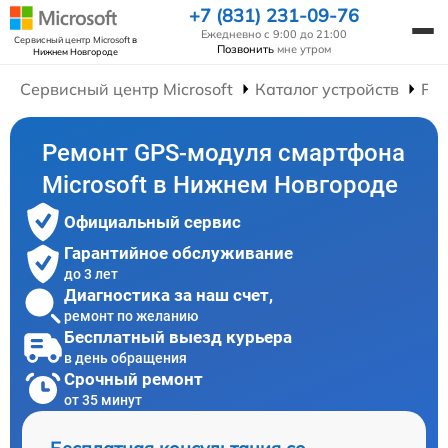
+7 (831) 231-09-76
Ежедневно с 9:00 до 21:00
Сервисный центр Microsoft
в
Позвонить
мне утром
Нижнем Новгороде
Сервисный центр Microsoft
Каталог устройств
Ре
Ремонт GPS-модуля смартфона
Microsoft в Нижнем Новгороде
Официальный сервис
Гарантийное обслуживание
до 3 лет
Диагностика за наш счет,
ремонт по желанию
Бесплатный выезд курьера
в день обращения
Срочный ремонт
от 35 минут