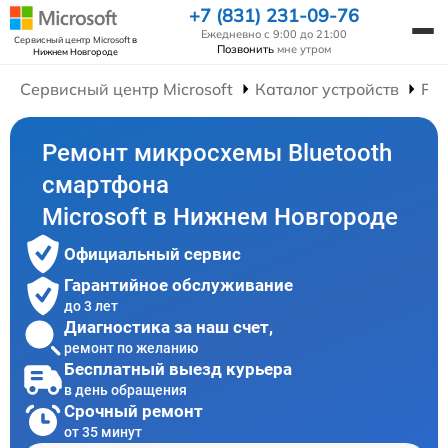
+7 (831) 231-09-76
Ежедневно с 9:00 до 21:00
Сервисный центр Microsoft
в
Позвонить
мне утром
Нижнем Новгороде
Сервисный центр Microsoft
Каталог устройств
Ре
Ремонт микросхемы Bluetooth
смартфона
Microsoft в Нижнем Новгороде
Официальный сервис
Гарантийное обслуживание
до 3 лет
Диагностика за наш счет,
ремонт по желанию
Бесплатный выезд курьера
в день обращения
Срочный ремонт
от 35 минут