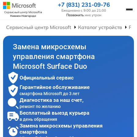
+7 (831) 231-09-76
Ежедневно с 9:00 до 21:00
Сервисный центр Microsoft
в
Позвонить
мне утром
Нижнем Новгороде
Сервисный центр Microsoft
Каталог устройств
Ре
Замена микросхемы
управления смартфона
Microsoft Surface Duo
Официальный сервис
Гарантийное обслуживание
смартфона Microsoft до 3 лет
Диагностика за наш счет,
ремонт по желанию
Бесплатный выезд курьера
в день обращения
Замена микросхемы управления
смартфона