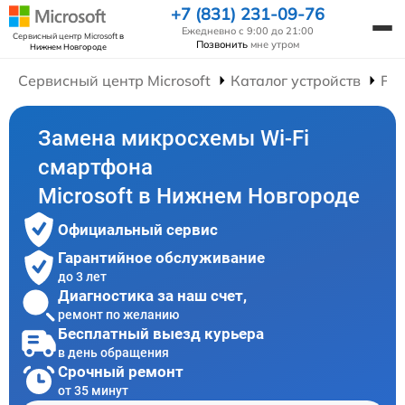
+7 (831) 231-09-76
Ежедневно с 9:00 до 21:00
Сервисный центр Microsoft
в
Позвонить
мне утром
Нижнем Новгороде
Сервисный центр Microsoft
Каталог устройств
Ре
Замена микросхемы Wi-Fi
смартфона
Microsoft в Нижнем Новгороде
Официальный сервис
Гарантийное обслуживание
до 3 лет
Диагностика за наш счет,
ремонт по желанию
Бесплатный выезд курьера
в день обращения
Срочный ремонт
от 35 минут