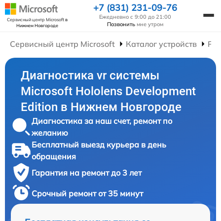
+7 (831) 231-09-76
Ежедневно с 9:00 до 21:00
Сервисный центр Microsoft
в
Позвонить
мне утром
Нижнем Новгороде
Сервисный центр Microsoft
Каталог устройств
Рем
Диагностика vr системы
Microsoft Hololens Development
Edition в Нижнем Новгороде
Диагностика за наш счет, ремонт по
желанию
Бесплатный выезд курьера в день
обращения
Гарантия на ремонт до 3 лет
Срочный ремонт от 35 минут